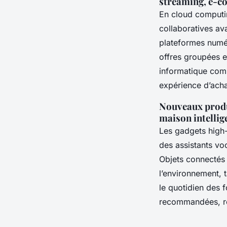
streaming, e-
En cloud computin
collaboratives av
plateformes numé
offres groupées e
informatique comm
expérience d’acha
Nouveaux produi
maison intellig
Les gadgets high-
des assistants voc
Objets connectés 
l’environnement, 
le quotidien des 
recommandées, ren