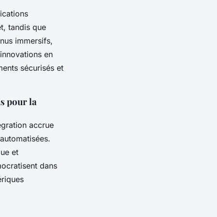
ications
t, tandis que
nus immersifs,
 innovations en
ents sécurisés et
s pour la
égration accrue
é automatisées.
que et
mocratisent dans
ériques