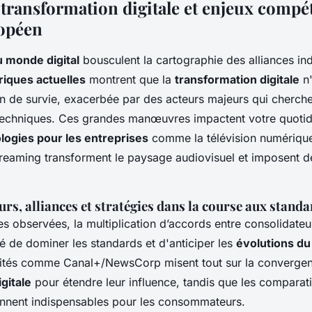
transformation digitale et enjeux compéti
opéen
u monde digital
bousculent la cartographie des alliances ind
iques actuelles
montrent que la
transformation digitale
n'
n de survie, exacerbée par des acteurs majeurs qui cherchen
 techniques. Ces grandes manœuvres impactent votre quotid
logies pour les entreprises
comme la télévision numérique
treaming transforment le paysage audiovisuel et imposent 
urs, alliances et stratégies dans la course aux stand
ies observées, la multiplication d’accords entre consolidate
té de dominer les standards et d'anticiper les
évolutions du
tités comme Canal+/NewsCorp misent tout sur la convergen
gitale
pour étendre leur influence, tandis que les comparati
nnent indispensables pour les consommateurs.