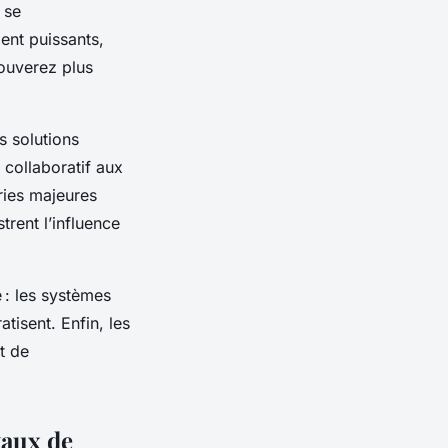
 se
ent puissants,
ouverez plus
s solutions
 collaboratif aux
ries majeures
trent l’influence
 : les systèmes
tisent. Enfin, les
t de
taux de