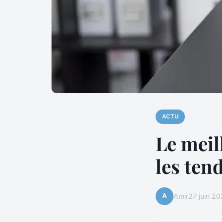
ACTU
Le meil
les ten
A
Amir
27 juin 2