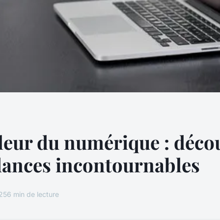
leur du numérique : déco
dances incontournables
025
6 min de lecture