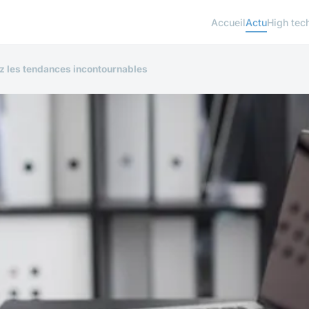
Accueil
Actu
High tec
z les tendances incontournables