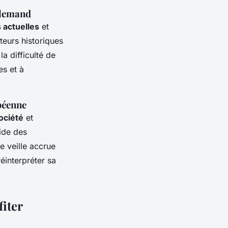
llemand
actuelles
et
teurs historiques
a difficulté de
es et à
péenne
ociété
et
ide des
e veille accrue
éinterpréter sa
iter