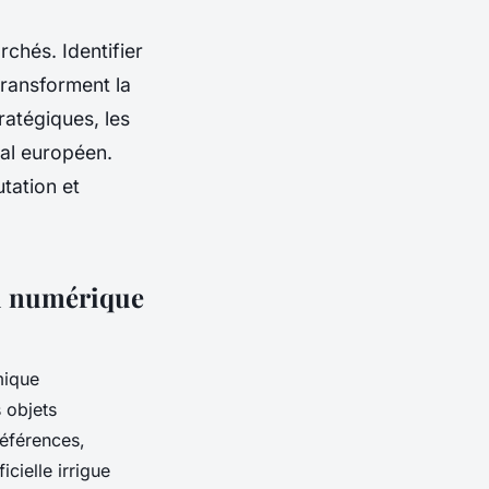
chés. Identifier
transforment la
tratégiques, les
tal européen.
tation et
du numérique
mique
 objets
références,
icielle irrigue