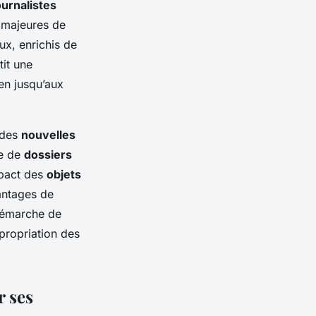
ournalistes
s majeures de
ux, enrichis de
tit une
ien jusqu’aux
 des
nouvelles
me de
dossiers
mpact des
objets
vantages de
démarche de
ppropriation des
r ses