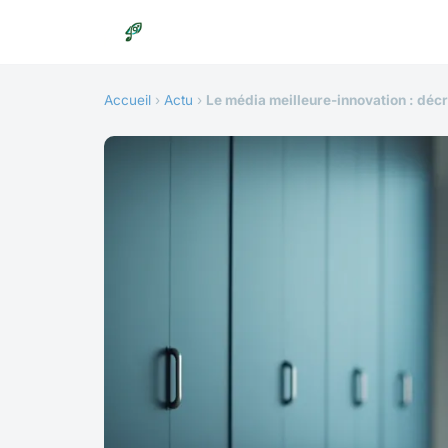
Accueil
›
Actu
›
Le média meilleure-innovation : décr