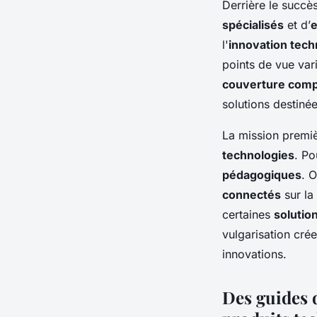
Derrière le succè
spécialisés
et d’
e
l'
innovation tech
points de vue vari
couverture compl
solutions destinée
La mission premiè
technologies
. Po
pédagogiques
. 
connectés
sur la
certaines
solutio
vulgarisation crée
innovations.
Des guides 