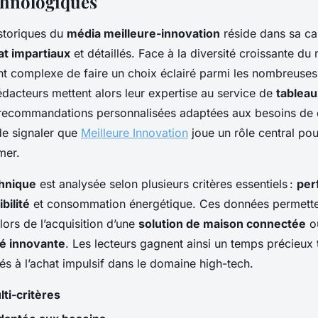
chnologiques
istoriques du
média meilleure-innovation
réside dans sa ca
at impartiaux
et détaillés. Face à la diversité croissante d
ent complexe de faire un choix éclairé parmi les nombreuses
édacteurs mettent alors leur expertise au service de
tableau
recommandations personnalisées adaptées aux besoins de 
 de signaler que
Meilleure Innovation
joue un rôle central po
mer.
chnique
est analysée selon plusieurs critères essentiels :
per
bilité
et consommation énergétique. Ces données permettent
lors de l’acquisition d’une
solution de maison connectée
o
té innovante
. Les lecteurs gagnent ainsi un temps précieux t
és à l’achat impulsif dans le domaine high-tech.
ti-critères