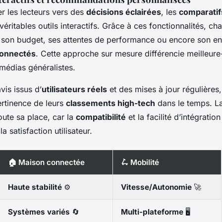
 les lecteurs vers des
décisions éclairées
, les
comparatif
véritables outils interactifs. Grâce à ces fonctionnalités, ch
n son budget, ses attentes de performance ou encore son e
connectés
. Cette approche sur mesure différencie meilleure
médias généralistes.
vis issus d’
utilisateurs réels
et des mises à jour régulières,
ertinence de leurs
classements high-tech
dans le temps. La
toute sa place, car la
compatibilité
et la facilité d’intégratio
a satisfaction utilisateur.
🏠 Maison connectée
🛴 Mobilité
Haute stabilité
⚙️
Vitesse/Autonomie
🚀
Systèmes variés
🔄
Multi-plateforme
🖥️