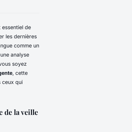
nt essentiel de
r les dernières
stingue comme un
 une analyse
 vous soyez
igente
, cette
 ceux qui
de la veille