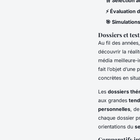
🛒 Sélection 
⚡ Évaluation d
🎯 Simulation
Dossiers et test
Au fil des années
découvrir la réali
média meilleure-i
fait l’objet d’une
concrètes en situa
Les
dossiers thé
aux grandes
tend
personnelles
, de
chaque dossier pr
orientations du
se
Comparatifs in