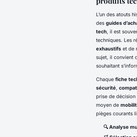
produits te
L’un des atouts h
des
guides d’ach
tech
, il est souv
techniques. Les r
exhaustifs
et de 
sujet, il convient
souhaitant s’infor
Chaque
fiche te
sécurité
,
compati
prise de décision 
moyen de
mobili
pièges courants li
🔍 Analyse mul