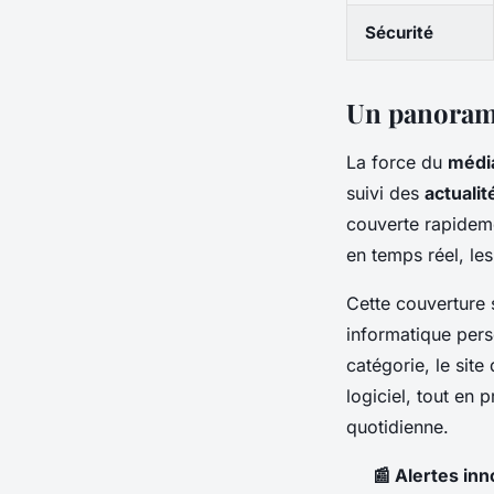
Sécurité
Un panorama
La force du
média
suivi des
actuali
couverte rapideme
en temps réel, le
Cette couverture 
informatique pers
catégorie, le site
logiciel, tout en p
quotidienne.
📰 Alertes in