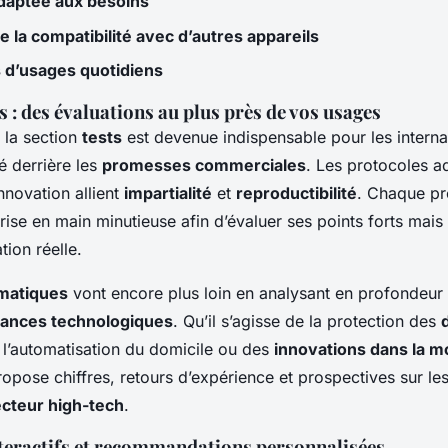
adaptée aux besoins
e la compatibilité avec d’autres appareils
s d’usages quotidiens
s : des évaluations au plus près de vos usages
, la section
tests
est devenue indispensable pour les interna
té derrière les
promesses commerciales
. Les protocoles a
nnovation allient
impartialité
et
reproductibilité
. Chaque pr
 prise en main minutieuse afin d’évaluer ses points forts mais 
tion réelle.
matiques
vont encore plus loin en analysant en profondeur l
ances technologiques
. Qu’il s’agisse de la protection des
 l’automatisation du domicile ou des
innovations dans la mo
opose chiffres, retours d’expérience et prospectives sur les
cteur high-tech
.
teractifs et recommandations personnalisées