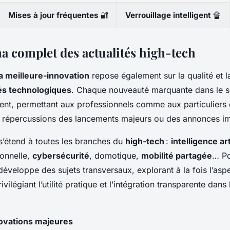
Mises à jour fréquentes
🔐
Verrouillage intelligent
🔏
 complet des actualités high-tech
 meilleure-innovation
repose également sur la qualité et l
tés technologiques
. Chaque nouveauté marquante dans le s
nt, permettant aux professionnels comme aux particuliers d
s répercussions des lancements majeurs ou des annonces i
s’étend à toutes les branches du
high-tech
:
intelligence art
onnelle,
cybersécurité
, domotique,
mobilité partagée
… P
 développe des sujets transversaux, explorant à la fois l’aspe
rivilégiant l’utilité pratique et l’intégration transparente dans 
novations majeures