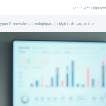
Accueil
Actu
High tec
ypter l'innovation technologique et le high-tech au quotidien