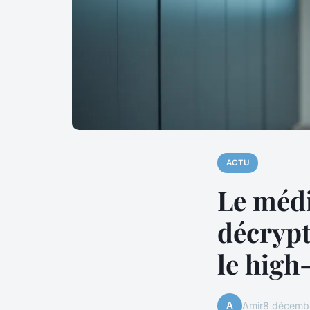
ACTU
Le médi
décrypt
le high
A
Amir
8 décemb