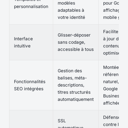
modèles
pour Google
personnalisation
adaptables à
affichage
votre identité
mobile gara
Facilite la 
Glisser-déposer
Interface
à jour des
sans codage,
intuitive
contenus
accessible à tous
optimisés 
Montée en
Gestion des
référencem
balises, méta-
Fonctionnalités
naturel, liai
descriptions,
SEO intégrées
Google My
titres structurés
Business
automatiquement
affichée
Défense
SSL
contre les
automatique,