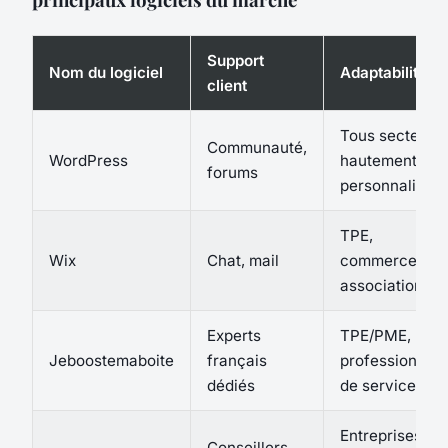
Support
Nom du logiciel
Adaptabilité
client
Tous secteurs,
Communauté,
WordPress
hautement
forums
personnalisabl
TPE,
Wix
Chat, mail
commerce,
association
Experts
TPE/PME,
Jeboostemaboite
français
professionnels
dédiés
de services
Entreprises
Conseillers